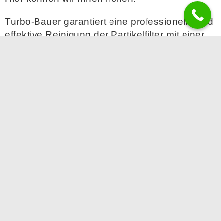
Turbo-Bauer garantiert eine professionelle und
effektive Reinigung der Partikelfilter mit einer
Erfolgsgarantie von bis zu 99,9 %.
Ihre Vorteile
Attraktive preise
12 Monate Garantie
Kostenfrei Abhol-und Bring-Service von
Partikelfilter
zur Reinigung und Turbolader
zur Reparatur im Umkreis von 50 km ab
Betriebsstätte/Heilbronn
Bei Fragen zögern Sie bitte nicht uns zu
Kontaktieren.
Unsere Mitarbeiter beantworten gerne Ihre